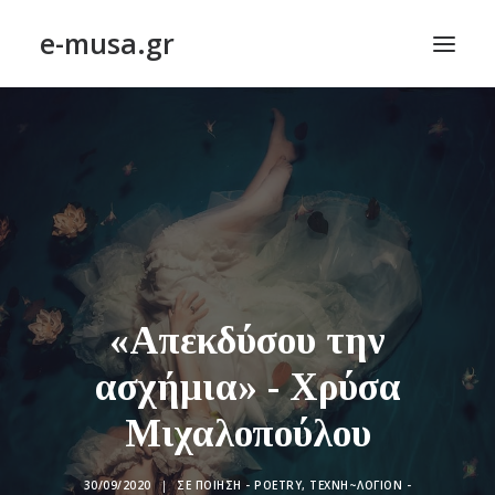
e-musa.gr
ΑΡΧΙΚΗ
ΠΟΙΗΣΗ – POETRY
ΠΕΖΟΓΡΑΦΙΑ – PROSE
ΤΕΧΝΗ~ΛΟΓΙΟΝ – ART~ORAMA
ΑΠΟΔΕΛΤΙΩΣΗ
BLOG
«Απεκδύσου την
ΣΥΝΤΑΚΤΙΚΗ ΟΜΑΔΑ
ασχήμια» - Χρύσα
ΕΠΙΚΟΙΝΩΝΙΑ
Μιχαλοπούλου
ΑΝΑΖΉΤΗΣΗ
30/09/2020
|
ΣΕ
ΠΟΊΗΣΗ - POETRY
,
ΤΕΧΝΗ~ΛΌΓΙΟΝ -