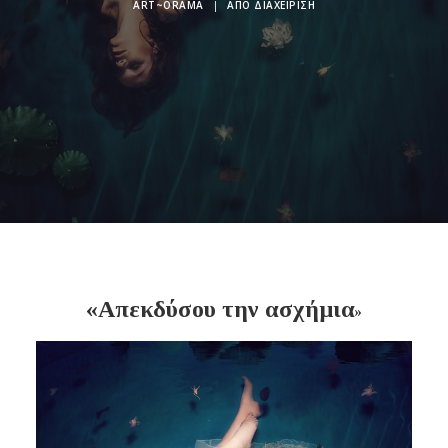
ART~ORAMA
|
ΑΠΌ
ΔΙΑΧΕΊΡΙΣΗ
«Απεκδύσου την ασχήμια
»