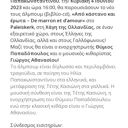
Παπακωνσταντίνου
, την
Κυριακή 4 Ιουνίου
2023
και ώρα 16:00, θα παρουσιάσουν το νέο
τους άλμπουμ (βιβλίο-cd),
«Από κάστανο και
έρωτα – De marron et d’amour»
στο
Paleiskerk
, στη
Χάγη της Ολλανδίας
, σε έναν
εξαιρετικό χώρο, στους Έλληνες της
Ολλανδίας, αλλά και στους Γαλλόφωνους!
Μαζί τους θα είναι ο ενορχηστρωτής
Θύμιος
Παπαδόπουλος
και ο μουσικός-κιθαρίστας
Γιώργος Αθανασίου
!
Το άλμπουμ είναι δίγλωσσο και περιλαμβάνει
τραγούδια, σε ποίηση του Ηλία
Παπακωνσταντίνου στα ελληνικά, και
μετάφραση της Τέτης Κασιώνη στα γαλλικά. Η
μουσική σύνθεση είναι της Τέτης Κασιώνη, η
ενορχήστρωση του Θύμιου Παπαδόπουλου
ενώ στην κλασική κιθάρα είναι ο Γιώργος
Αθανασίου.
Σύνδεσμος εισιτηρίων: