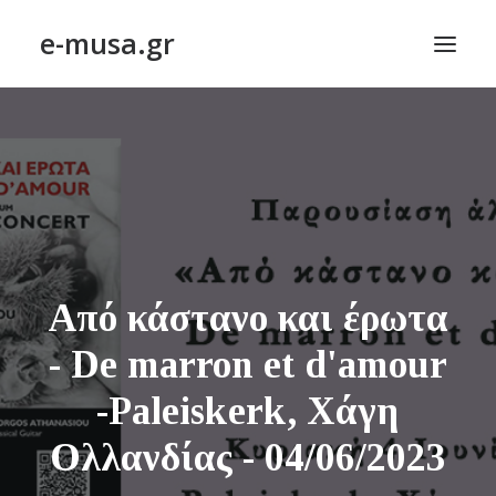
e-musa.gr
ΑΡΧΙΚΗ
ΠΟΙΗΣΗ – POETRY
ΠΕΖΟΓΡΑΦΙΑ – PROSE
ΤΕΧΝΗ~ΛΟΓΙΟΝ – ART~ORAMA
ΑΠΟΔΕΛΤΙΩΣΗ
Από κάστανο και έρωτα
BLOG
- De marron et d'amour
ΣΥΝΤΑΚΤΙΚΗ ΟΜΑΔΑ
-Paleiskerk, Χάγη
ΕΠΙΚΟΙΝΩΝΙΑ
Ολλανδίας - 04/06/2023
ΑΝΑΖΉΤΗΣΗ