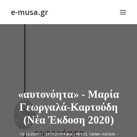
e-musa.gr
ΑΡΧΙΚΗ
ΠΟΙΗΣΗ – POETRY
ΠΕΖΟΓΡΑΦΙΑ – PROSE
ΤΕΧΝΗ~ΛΟΓΙΟΝ – ART~ORAMA
ΑΠΟΔΕΛΤΙΩΣΗ
BLOG
«αυτονόητα» - Μαρία
ΣΥΝΤΑΚΤΙΚΗ ΟΜΑΔΑ
Γεωργαλά-Καρτούδη
ΕΠΙΚΟΙΝΩΝΙΑ
(Νέα Έκδοση 2020)
ΑΝΑΖΉΤΗΣΗ
10/12/2020
|
ΣΕ
ΠΕΖΟΓΡΑΦΊΑ - PROZE
,
ΤΕΧΝΗ~ΛΌΓΙΟΝ -