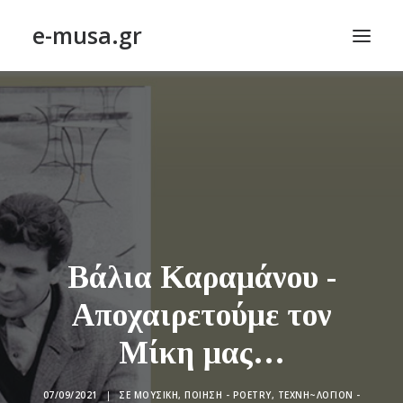
e-musa.gr
ΑΡΧΙΚΗ
ΠΟΙΗΣΗ – POETRY
ΠΕΖΟΓΡΑΦΙΑ – PROSE
ΤΕΧΝΗ~ΛΟΓΙΟΝ – ART~ORAMA
ΑΠΟΔΕΛΤΙΩΣΗ
BLOG
Βάλια Καραμάνου -
ΣΥΝΤΑΚΤΙΚΗ ΟΜΑΔΑ
Αποχαιρετούμε τον
ΕΠΙΚΟΙΝΩΝΙΑ
Μίκη μας…
ΑΝΑΖΉΤΗΣΗ
07/09/2021
|
ΣΕ
ΜΟΥΣΙΚΉ
,
ΠΟΊΗΣΗ - POETRY
,
ΤΕΧΝΗ~ΛΌΓΙΟΝ -