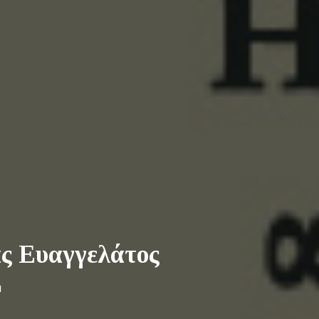
ας Ευαγγελάτος
Η