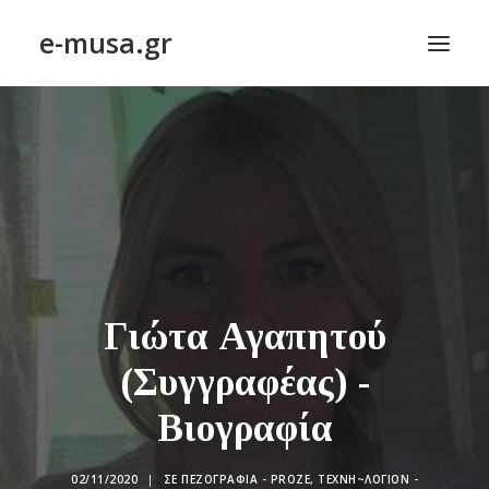
e-musa.gr
ΑΡΧΙΚΗ
ΠΟΙΗΣΗ – POETRY
ΠΕΖΟΓΡΑΦΙΑ – PROSE
ΤΕΧΝΗ~ΛΟΓΙΟΝ – ART~ORAMA
ΑΠΟΔΕΛΤΙΩΣΗ
BLOG
Γιώτα Αγαπητού
ΣΥΝΤΑΚΤΙΚΗ ΟΜΑΔΑ
(Συγγραφέας) -
ΕΠΙΚΟΙΝΩΝΙΑ
Βιογραφία
ΑΝΑΖΉΤΗΣΗ
02/11/2020
|
ΣΕ
ΠΕΖΟΓΡΑΦΊΑ - PROZE
,
ΤΕΧΝΗ~ΛΌΓΙΟΝ -