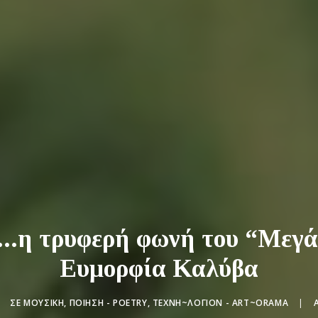
..η τρυφερή φωνή του “Μεγά
Ευμορφία Καλύβα
|
ΣΕ
ΜΟΥΣΙΚΉ
,
ΠΟΊΗΣΗ - POETRY
,
ΤΕΧΝΗ~ΛΌΓΙΟΝ - ART~ORAMA
|