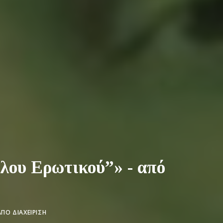
λου Ερωτικού”» - από
ΑΠΌ
ΔΙΑΧΕΊΡΙΣΗ