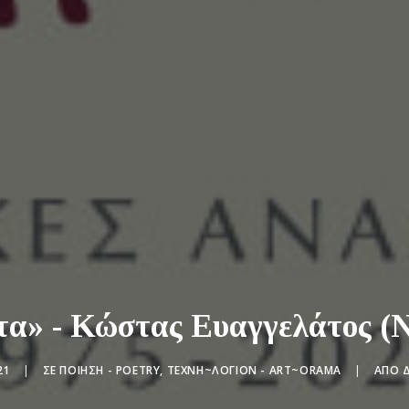
α» - Κώστας Ευαγγελάτος (
21
|
ΣΕ
ΠΟΊΗΣΗ - POETRY
,
ΤΕΧΝΗ~ΛΌΓΙΟΝ - ART~ORAMA
|
ΑΠΌ
Δ