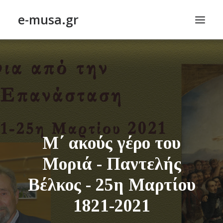
e-musa.gr
ΑΡΧΙΚΗ
ΠΟΙΗΣΗ – POETRY
ΠΕΖΟΓΡΑΦΙΑ – PROSE
ΤΕΧΝΗ~ΛΟΓΙΟΝ – ART~ORAMA
ΑΠΟΔΕΛΤΙΩΣΗ
Μ΄ ακούς γέρο του
BLOG
Μοριά - Παντελής
ΣΥΝΤΑΚΤΙΚΗ ΟΜΑΔΑ
Βέλκος - 25η Μαρτίου
ΕΠΙΚΟΙΝΩΝΙΑ
1821-2021
ΑΝΑΖΉΤΗΣΗ