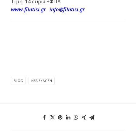
Τιμή: 14 ευρώ +ΦΠΑ
www.filntisi.gr
info@filntisi.gr
BLOG
ΝΈΑ ΈΚΔΟΣΗ