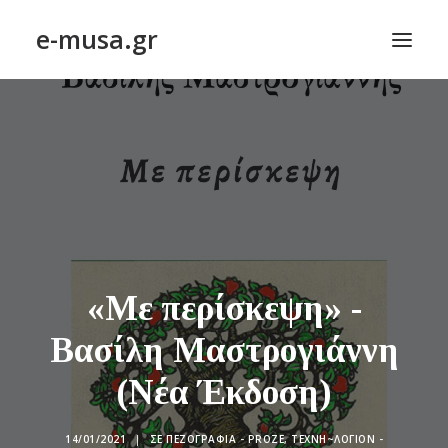
e-musa.gr
ΑΡΧΙΚΗ
ΠΟΙΗΣΗ – POETRY
ΠΕΖΟΓΡΑΦΙΑ – PROSE
ΤΕΧΝΗ~ΛΟΓΙΟΝ – ART~ORAMA
ΑΠΟΔΕΛΤΙΩΣΗ
BLOG
«Με περίσκεψη» -
ΣΥΝΤΑΚΤΙΚΗ ΟΜΑΔΑ
Βασίλη Μαστρογιάννη
ΕΠΙΚΟΙΝΩΝΙΑ
(Νέα Έκδοση)
ΑΝΑΖΉΤΗΣΗ
14/01/2021
|
ΣΕ
ΠΕΖΟΓΡΑΦΊΑ - PROZE
,
ΤΕΧΝΗ~ΛΌΓΙΟΝ -