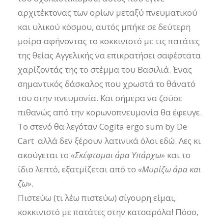
αρχιτέκτονας των ορίων μεταξύ πνευματικού
και υλικού κόσμου, αυτός μπήκε σε δεύτερη
μοίρα αφήνοντας το κοκκινιστό με τις πατάτες
της θείας Αγγελικής να επικρατήσει σαφέστατα
χαρίζοντάς της το στέμμα του Βασιλιά. Ένας
σημαντικός δάσκαλος που χρωστά το θάνατό
του στην πνευμονία. Και σήμερα να ζούσε
πιθανώς από την κορωνοπνευμονία θα έφευγε.
Το στενό θα λεγόταν Cogita ergo sum by De
Cart αλλά δεν ξέρουν λατινικά όλοι εδώ. Λες κι
ακούγεται το
«Σκέφτομαι άρα Υπάρχω»
και το
ίδιο λεπτό, εξατμίζεται από το
«Μυρίζω άρα και
ζω»
.
Πιστεύω (τι λέω πιστεύω) σίγουρη είμαι,
κοκκινιστό με πατάτες στην κατσαρόλα! Πόσο,