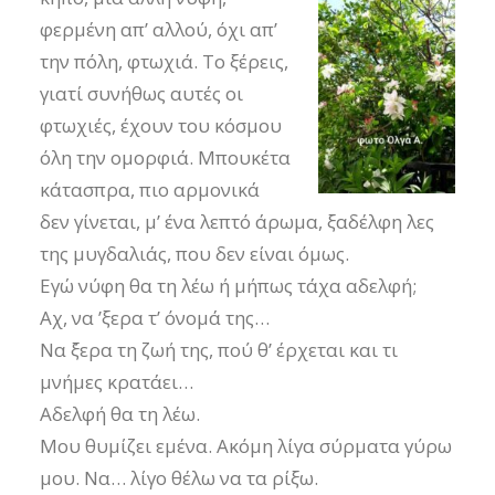
φερμένη απ’ αλλού, όχι απ’
την πόλη, φτωχιά. Το ξέρεις,
γιατί συνήθως αυτές οι
φτωχιές, έχουν του κόσμου
όλη την ομορφιά. Μπουκέτα
κάτασπρα, πιο αρμονικά
δεν γίνεται, μ’ ένα λεπτό άρωμα, ξαδέλφη λες
της μυγδαλιάς, που δεν είναι όμως.
Εγώ νύφη θα τη λέω ή μήπως τάχα αδελφή;
Αχ, να ’ξερα τ’ όνομά της…
Να ΄ξερα τη ζωή της, πού θ’ έρχεται και τι
μνήμες κρατάει…
Αδελφή θα τη λέω.
Μου θυμίζει εμένα. Ακόμη λίγα σύρματα γύρω
μου. Να… λίγο θέλω να τα ρίξω.