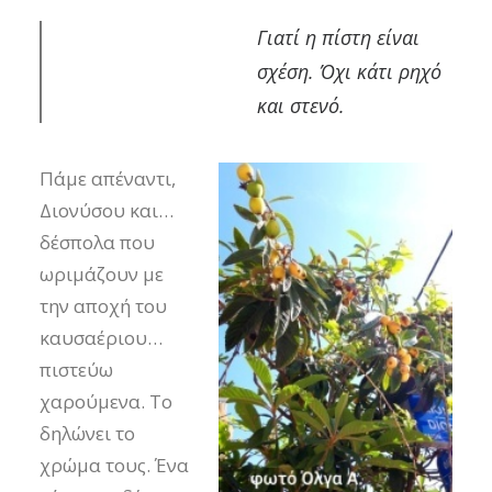
Γιατί η πίστη είναι
σχέση. Όχι κάτι ρηχό
και στενό.
Πάμε απέναντι,
Διονύσου και…
δέσπολα που
ωριμάζουν με
την αποχή του
καυσαέριου…
πιστεύω
χαρούμενα. Το
δηλώνει το
χρώμα τους. Ένα