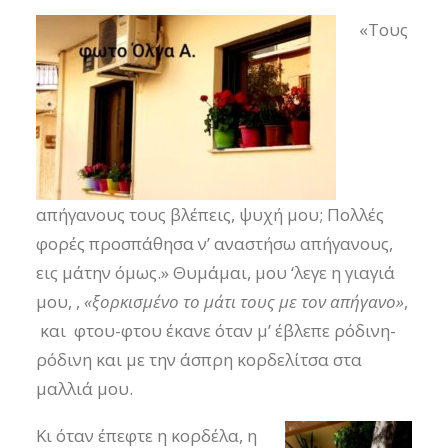
«Τους
απήγανους τους βλέπεις, ψυχή μου; Πολλές
φορές προσπάθησα ν’ αναστήσω απήγανους,
εις μάτην όμως.» Θυμάμαι, μου ‘λεγε η γιαγιά
μου, ,
«ξορκισμένο το μάτι τους με τον απήγανο»
,
και φτου-φτου έκανε όταν μ’ έβλεπε ρόδινη-
ρόδινη και με την άσπρη κορδελίτσα στα
μαλλιά μου.
Κι όταν έπεφτε η κορδέλα, η