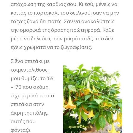
απόχρωση της καρδιάς σου. Κι εσύ, μένεις να
κοιτάς το πορτοκαλί του δειλινού, σαν να μην
το ’χες ξανά δει ποτές. Σαν να ανακαλύπτεις
την ομορφιά της όρασης πρώτη φορά. Κάθε
μέρα να ζηλεύεις, σαν μικρό παιδί, που δεν
έχεις χρώματα να το ζωγραφίσεις.
Σ΄ ένα σπιτάκι με
τσιμεντόλιθους,
μου θυμίζει το ’65
– ’70 που ακόμη
είχε μερικά τέτοια
σπιτάκια στην
άκρη της πόλης,
αυτής που
φάνταζε