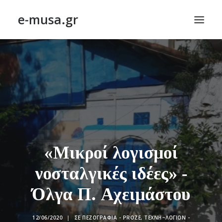
e-musa.gr
ΑΡΧΙΚΗ
ΠΟΙΗΣΗ – POETRY
ΠΕΖΟΓΡΑΦΙΑ – PROSE
ΤΕΧΝΗ~ΛΟΓΙΟΝ – ART~ORAMA
ΑΠΟΔΕΛΤΙΩΣΗ
BLOG
«Μικροί λογισμοί
ΣΥΝΤΑΚΤΙΚΗ ΟΜΑΔΑ
νοσταλγικές ιδέες» -
ΕΠΙΚΟΙΝΩΝΙΑ
Όλγα Π. Αχειμάστου
ΑΝΑΖΉΤΗΣΗ
12/06/2020
|
ΣΕ
ΠΕΖΟΓΡΑΦΊΑ - PROZE
,
ΤΕΧΝΗ~ΛΌΓΙΟΝ -