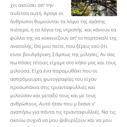
΄χει ακούσει απ’ την
αυλίτσα αυτή. Άραγε οι
άνθρωποι θυμούνται τα λόγια της αγάπης
πιότερο, ή τα λόγια της ντροπής και κάνουν τα
φύλλα της να κοκκινίζουν απ’ το πορτοκαλί της
ανατολής; Θα μου πείτε, που ξέρεις εσύ ότι
είναι βουλγάρικη; Σάμπως της μίλησες; Αν σας
πω πόσες τέτοιες είχαμε στο κήπο μας και τους
μιλούσα. Είχα ένα παραμυθάκι που οι
ασπρόμαυρες φωτογραφίες του είχαν
προσωπάκια στις τριανταφυλλιές και
μιλούσαν και μεταξύ τους και με τους
ανθρώπους. Αυτό ήταν που μ΄ έκανε ν’
αγαπήσω για πάντα τις τριανταφυλλιές. Να τις
ακούω συχνά να μου ψιθυρίζουν και να μου