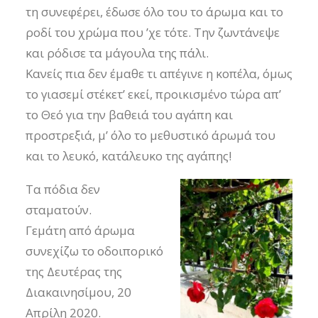
τη συνεφέρει, έδωσε όλο του το άρωμα και το
ροδί του χρώμα που ’χε τότε. Την ζωντάνεψε
και ρόδισε τα μάγουλα της πάλι.
Κανείς πια δεν έμαθε τι απέγινε η κοπέλα, όμως
το γιασεμί στέκετ’ εκεί, προικισμένο τώρα απ’
το Θεό για την βαθειά του αγάπη και
προστρεξιά, μ’ όλο το μεθυστικό άρωμά του
και το λευκό, κατάλευκο της αγάπης!
Τα πόδια δεν
σταματούν.
Γεμάτη από άρωμα
συνεχίζω το οδοιπορικό
της Δευτέρας της
Διακαινησίμου, 20
Απρίλη 2020.