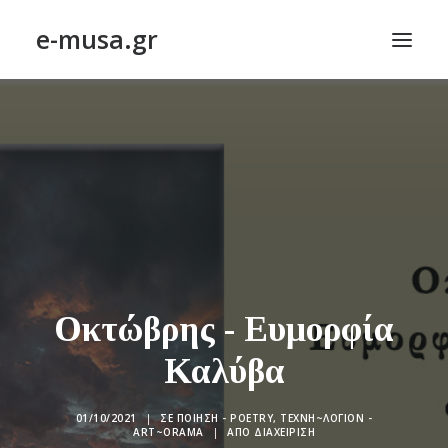
e-musa.gr
ΑΡΧΙΚΗ
ΠΟΙΗΣΗ – POETRY
ΠΕΖΟΓΡΑΦΙΑ – PROSE
ΤΕΧΝΗ~ΛΟΓΙΟΝ – ART~ORAMA
ΑΠΟΔΕΛΤΙΩΣΗ
BLOG
Οκτώβρης - Ευμορφία
ΣΥΝΤΑΚΤΙΚΗ ΟΜΑΔΑ
Καλύβα
ΕΠΙΚΟΙΝΩΝΙΑ
01/10/2021
|
ΣΕ
ΠΟΊΗΣΗ - POETRY
,
ΤΕΧΝΗ~ΛΌΓΙΟΝ -
ΑΝΑΖΉΤΗΣΗ
ART~ORAMA
|
ΑΠΌ
ΔΙΑΧΕΊΡΙΣΗ