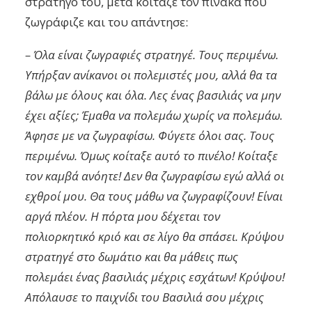
στρατηγό του, μετά κοίταζε τον πίνακα που
ζωγράφιζε και του απάντησε:
– Όλα είναι ζωγραφιές στρατηγέ. Τους περιμένω.
Υπήρξαν ανίκανοι οι πολεμιστές μου, αλλά θα τα
βάλω με όλους και όλα. Λες ένας βασιλιάς να μην
έχει αξίες; Έμαθα να πολεμάω χωρίς να πολεμάω.
Άφησε με να ζωγραφίσω. Φύγετε όλοι σας. Τους
περιμένω. Όμως κοίταξε αυτό το πινέλο! Κοίταξε
τον καμβά ανόητε! Δεν θα ζωγραφίσω εγώ αλλά οι
εχθροί μου. Θα τους μάθω να ζωγραφίζουν! Είναι
αργά πλέον. Η πόρτα μου δέχεται τον
πολιορκητικό κριό και σε λίγο θα σπάσει. Κρύψου
στρατηγέ στο δωμάτιο και θα μάθεις πως
πολεμάει ένας βασιλιάς μέχρις εσχάτων! Κρύψου!
Απόλαυσε το παιχνίδι του Βασιλιά σου μέχρις