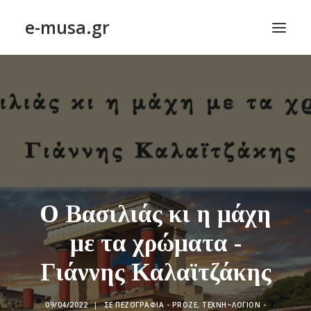
e-musa.gr
ΑΡΧΙΚΗ
ΠΟΙΗΣΗ – POETRY
ΠΕΖΟΓΡΑΦΙΑ – PROSE
ΤΕΧΝΗ~ΛΟΓΙΟΝ – ART~ORAMA
ΑΠΟΔΕΛΤΙΩΣΗ
BLOG
Ο Βασιλιάς κι η μάχη
ΣΥΝΤΑΚΤΙΚΗ ΟΜΑΔΑ
με τα χρώματα -
ΕΠΙΚΟΙΝΩΝΙΑ
Γιάννης Καλαϊτζάκης
ΑΝΑΖΉΤΗΣΗ
09/04/2022
|
ΣΕ
ΠΕΖΟΓΡΑΦΊΑ - PROZE
,
ΤΕΧΝΗ~ΛΌΓΙΟΝ -