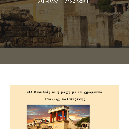
ART~ORAMA
|
ΑΠΌ
ΔΙΑΧΕΊΡΙΣΗ