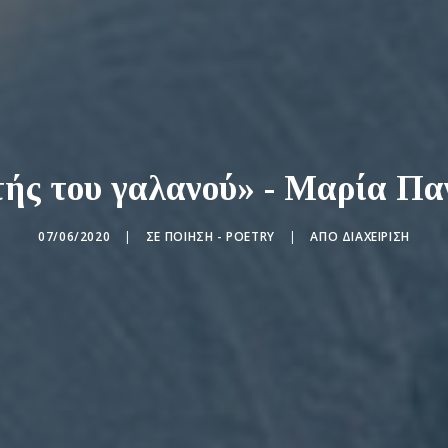
τής του γαλανού» - Μαρία Πα
07/06/2020
|
ΣΕ
ΠΟΊΗΣΗ - POETRY
|
ΑΠΌ
ΔΙΑΧΕΊΡΙΣΗ