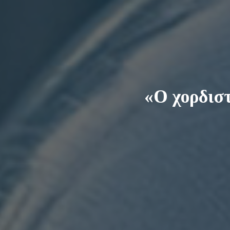
«Ο χορδισ