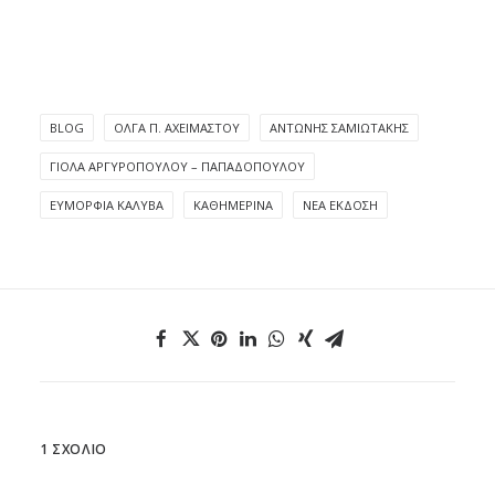
BLOG
ΌΛΓΑ Π. ΑΧΕΙΜΆΣΤΟΥ
ΑΝΤΏΝΗΣ ΣΑΜΙΩΤΆΚΗΣ
ΓΙΌΛΑ ΑΡΓΥΡΟΠΟΎΛΟΥ – ΠΑΠΑΔΟΠΟΎΛΟΥ
ΕΥΜΟΡΦΊΑ ΚΑΛΎΒΑ
ΚΑΘΗΜΕΡΙΝΆ
ΝΈΑ ΈΚΔΟΣΗ
1 ΣΧΌΛΙΟ