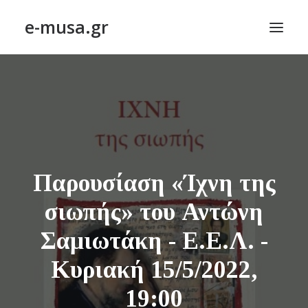
e-musa.gr
ΑΡΧΙΚΗ
ΠΟΙΗΣΗ – POETRY
ΠΕΖΟΓΡΑΦΙΑ – PROSE
ΤΕΧΝΗ~ΛΟΓΙΟΝ – ART~ORAMA
Παρουσίαση «Ίχνη της
ΑΠΟΔΕΛΤΙΩΣΗ
BLOG
σιωπής» του Αντώνη
ΣΥΝΤΑΚΤΙΚΗ ΟΜΑΔΑ
Σαμιωτάκη - Ε.Ε.Λ. -
ΕΠΙΚΟΙΝΩΝΙΑ
Κυριακή 15/5/2022,
19:00
ΑΝΑΖΉΤΗΣΗ