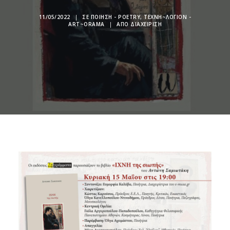
11/05/2022
|
ΣΕ
ΠΟΊΗΣΗ - POETRY
,
ΤΕΧΝΗ~ΛΌΓΙΟΝ -
ART~ORAMA
|
ΑΠΌ
ΔΙΑΧΕΊΡΙΣΗ