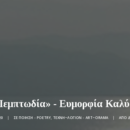
Πεμπτωδία» - Ευμορφία Καλύ
20
|
ΣΕ
ΠΟΊΗΣΗ - POETRY
,
ΤΕΧΝΗ~ΛΌΓΙΟΝ - ART~ORAMA
|
ΑΠΌ
Δ