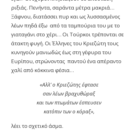
ριξιάς. Πενήντα, σαράντα μέτρα μακριά…
Ξάφνου, διατάσσει πυρ και ως λυσσασμένος
λέων πηδά έξω από τα ταμπούρια του με το
γιαταγάνι στο χέρι… Οι Τούρκοι τρέπονται σε
άτακτη φυγή. Οι Έλληνες του Κριεζώτη τους
κυνηγούν μανιωδώς έως στη γέφυρα του
Ευρίπου, στρώνοντας παντού ένα απέραντο
χαλί από κόκκινα φέσια…
«Αλλ’ ο Κριεζώτης έφτασε
σαν λέων βραχυθώραξ
και των πτωμάτων έσπευσεν
κατόπιν των ο κόραξ»,
λέει το σχετικό άσμα.