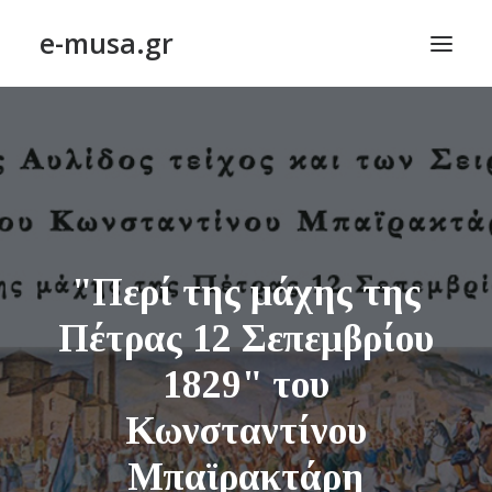
e-musa.gr
ΑΡΧΙΚΗ
ΠΟΙΗΣΗ – POETRY
ΠΕΖΟΓΡΑΦΙΑ – PROSE
ΤΕΧΝΗ~ΛΟΓΙΟΝ – ART~ORAMA
"Περί της μάχης της
ΑΠΟΔΕΛΤΙΩΣΗ
BLOG
Πέτρας 12 Σεπεμβρίου
ΣΥΝΤΑΚΤΙΚΗ ΟΜΑΔΑ
1829" του
ΕΠΙΚΟΙΝΩΝΙΑ
Κωνσταντίνου
Μπαϊρακτάρη
ΑΝΑΖΉΤΗΣΗ