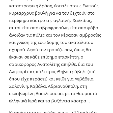
καταστροφική δράση, έστειλε στους Ενετούς
κυριάρχους βουλή για να τον δεχτούν στο
περίφημο κάστρο της αγλαϊνής Χαλκίδος,
αυτοί είτε από αβροφροσύνη είτε από φόβο
άνοιξαν τις πύλες και τον κέρασαν αμβροσίες
και γνώση της έσω δομής του ακατάλυτου
οχυρού. Αφού τον τραπέζωσαν, όπως θα
έκαναν σε κάθε επίσημο επισκέπτη, ο
σαρικοφόρος Ανατολίτης απήλθε, δια του
Ανηφορίτου, πάλι προς Θήβα τράβηξε (απ’
όπου είχε περάσει) και κείθε για Λεβάδεια,
Σαλονίνη, Καβάλα, Αδριανούπολη, στη
σκλαβωμένη Βασιλεύουσα, με τα θαυμαστά
ελληνικά Ιερά και τα βυζάντια κάστρα…
Κι απάνω στο συμπλήρωμα των 12 από τότε