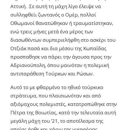
Αττική. Σε αυτή τη μάχη λίγο έλειψε να
συλληφθείι ζωντανός ο Ομέρ, πολλοί
Οθωμανοί θανατώθηκαν ή τραυματίστηκαν,
ενώ τρεις μήνες μετά ένα μέρος των
διασωθέντων συμπεριελήφθη στο ασκέρι του
Οτζιάκ πασά και δια μέσου της Κωπαΐδας
προσπαθησε να πάρει την άγουσα προς την
Αδριανούπολη, όπου μαινόταν η πολεμική
αντιπαράθεση Τούρκων και Ρώσων.
Αυτό το με φθαρμένο το ηθικό τούρκικο
στράτευμα, που πλαισιωνόταν και από
αξιόμαχους πολεμιστές, κατατροπώθηκε στην
Πέτρα της Βοιωτίας, κατά την τελευταία αυτή
μεγάλη μάχη του ’21, το αποτέλεσμα της
οποίας ήρθε και χάριν της νικηφόρας