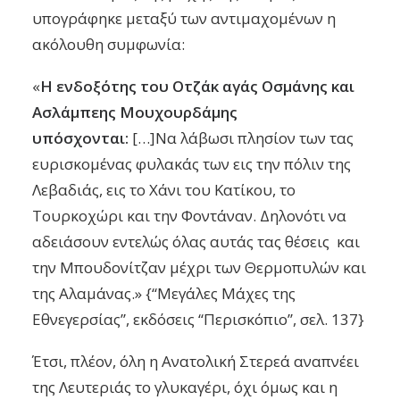
υπογράφηκε μεταξύ των αντιμαχομένων η
ακόλουθη συμφωνία:
«
Η ενδοξότης του Οτζάκ αγάς Οσμάνης και
Ασλάμπεης Μουχουρδάμης
υπόσχονται:
[…]Να λάβωσι πλησίον των τας
ευρισκομένας φυλακάς των εις την πόλιν της
Λεβαδιάς, εις το Χάνι του Κατίκου, το
Τουρκοχώρι και την Φοντάναν. Δηλονότι να
αδειάσουν εντελώς όλας αυτάς τας θέσεις και
την Μπουδονίτζαν μέχρι των Θερμοπυλών και
της Αλαμάνας.» {‘‘Μεγάλες Μάχες της
Εθνεγερσίας’’, εκδόσεις ‘‘Περισκόπιο’’, σελ. 137}
Έτσι, πλέον, όλη η Ανατολική Στερεά αναπνέει
της Λευτεριάς το γλυκαγέρι, όχι όμως και η