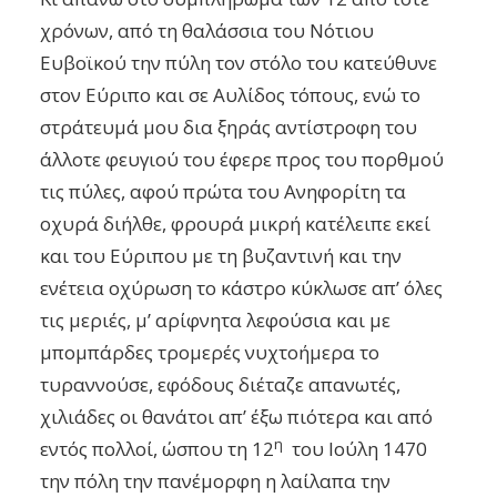
χρόνων, από τη θαλάσσια του Νότιου
Ευβοϊκού την πύλη τον στόλο του κατεύθυνε
στον Εύριπο και σε Αυλίδος τόπους, ενώ το
στράτευμά μου δια ξηράς αντίστροφη του
άλλοτε φευγιού του έφερε προς του πορθμού
τις πύλες, αφού πρώτα του Ανηφορίτη τα
οχυρά διήλθε, φρουρά μικρή κατέλειπε εκεί
και του Εύριπου με τη βυζαντινή και την
ενέτεια οχύρωση το κάστρο κύκλωσε απ’ όλες
τις μεριές, μ’ αρίφνητα λεφούσια και με
μπομπάρδες τρομερές νυχτοήμερα το
τυραννούσε, εφόδους διέταζε απανωτές,
χιλιάδες οι θανάτοι απ’ έξω πιότερα και από
η
εντός πολλοί, ώσπου τη 12
του Ιούλη 1470
την πόλη την πανέμορφη η λαίλαπα την