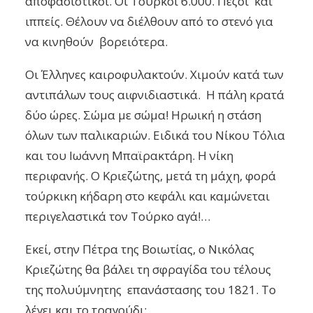
αποφασιστικοί. Οι Τούρκοι 6.000. Πεζοί και
ιππείς. Θέλουν να διέλθουν από το στενό για
να κινηθούν βορειότερα.
Οι Έλληνες καιροφυλακτούν. Χιμούν κατά των
αντιπάλων τους αιφνιδιαστικά. Η πάλη κρατά
δύο ώρες. Σώμα με σώμα! Ηρωική η στάση
όλων των παλικαριών. Ειδικά του Νίκου Τόλια
και του Ιωάννη Μπαϊρακτάρη. Η νίκη
περιφανής. Ο Κριεζώτης, μετά τη μάχη, φορά
τούρκικη κήδαρη στο κεφάλι και καμώνεται
περιγελαστικά τον Τούρκο αγά!…
Εκεί, στην Πέτρα της Βοιωτίας, ο Νικόλας
Κριεζώτης θα βάλει τη σφραγίδα του τέλους
της πολυύμνητης επανάστασης του 1821. Το
λέγει και το τραγούδι: