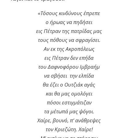
«Τόσους κινδύνους έπρεπε
ο ήρωας να πηδήσει
εις Πέτραν της πατρίδας μας
τους πόθους να σφραγίσει.
Αν εκ της Ακροπόλεως
εις Πέτραν δεν επήδα
του Δαφνοφόρου Ιμβραήμ
να σβήσει την ελπίδα
θα έζει ο Ουτζιάκ αγάς
και θα μας ομολόγει
πόσοι εστιγμάτιζαν
τα μέτωπά μας ψόγοι.
Χαίρε, βουνό, π’ ανάθρεψες
τον Κριεζώτη. Χαίρε!