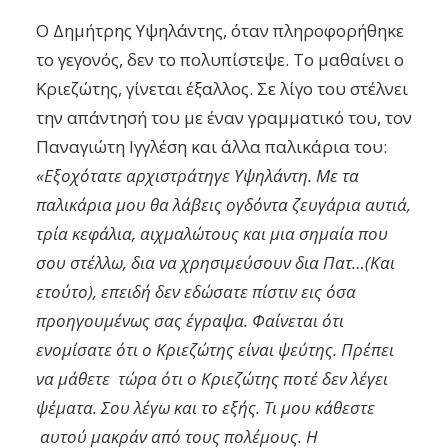
Ο Δημήτρης Υψηλάντης, όταν πληροφορήθηκε
το γεγονός, δεν το πολυπίστεψε. Το μαθαίνει ο
Κριεζώτης, γίνεται έξαλλος. Σε λίγο του στέλνει
την απάντησή του με έναν γραμματικό του, τον
Παναγιώτη Ιγγλέση και άλλα παλικάρια του:
«Εξοχότατε αρχιστράτηγε Υψηλάντη. Με τα
παλικάρια μου θα λάβεις ογδόντα ζευγάρια αυτιά,
τρία κεφάλια, αιχμαλώτους και μια σημαία που
σου στέλλω, δια να χρησιμεύσουν δια Πατ…(Και
ετούτο), επειδή δεν εδώσατε πίστιν εις όσα
προηγουμένως σας έγραψα. Φαίνεται ότι
ενομίσατε ότι ο Κριεζώτης είναι ψεύτης. Πρέπει
να μάθετε τώρα ότι ο Κριεζώτης ποτέ δεν λέγει
ψέματα. Σου λέγω και το εξής. Τι μου κάθεστε
αυτού μακράν από τους πολέμους. Η