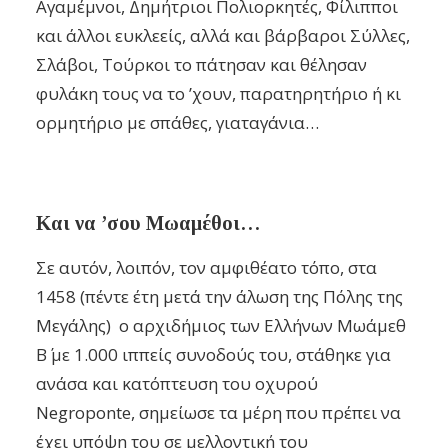
Αγαμέμνοι, Δημήτριοι Πολιορκητές, Φίλιπποι
και άλλοι ευκλεείς, αλλά και βάρβαροι Σύλλες,
Σλάβοι, Τούρκοι το πάτησαν και θέλησαν
φυλάκη τους να το ’χουν, παρατηρητήριο ή κι
ορμητήριο με σπάθες, γιαταγάνια…
Και να ’σου Μωαμέθοι…
Σε αυτόν, λοιπόν, τον αμφιθέατο τόπο, στα
1458 (πέντε έτη μετά την άλωση της Πόλης της
Μεγάλης) ο αρχιδήμιος των Ελλήνων Μωάμεθ
Β΄ με 1.000 ιππείς συνοδούς του, στάθηκε για
ανάσα και κατόπτευση του οχυρού
Negroponte, σημείωσε τα μέρη που πρέπει να
έχει υπόψη του σε μελλοντική του