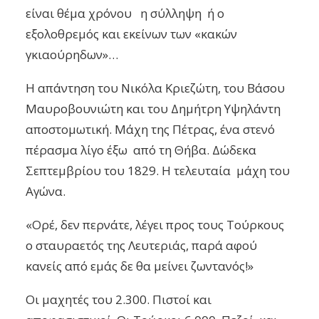
είναι θέμα χρόνου η σύλληψη ή ο
εξολοθρεμός και εκείνων των «κακών
γκιαούρηδων»…
Η απάντηση του Νικόλα Κριεζώτη, του Βάσου
Μαυροβουνιώτη και του Δημήτρη Υψηλάντη
αποστομωτική. Μάχη της Πέτρας, ένα στενό
πέρασμα λίγο έξω από τη Θήβα. Δώδεκα
Σεπτεμβρίου του 1829. Η τελευταία μάχη του
Αγώνα.
«Ορέ, δεν περνάτε, λέγει προς τους Τούρκους
ο σταυραετός της Λευτεριάς, παρά αφού
κανείς από εμάς δε θα μείνει ζωντανός!»
Οι μαχητές του 2.300. Πιστοί και