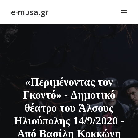
e-musa.gr
ΑΡΧΙΚΗ
ΠΟΙΗΣΗ – POETRY
ΠΕΖΟΓΡΑΦΙΑ – PROSE
ΤΕΧΝΗ~ΛΟΓΙΟΝ – ART~ORAMA
«Περιμένοντας τον
ΑΠΟΔΕΛΤΙΩΣΗ
BLOG
Γκοντό» - Δημοτικό
ΣΥΝΤΑΚΤΙΚΗ ΟΜΑΔΑ
θέατρο του Άλσους
ΕΠΙΚΟΙΝΩΝΙΑ
Ηλιούπολης 14/9/2020 -
Από Βασίλη Κοκκώνη
ΑΝΑΖΉΤΗΣΗ