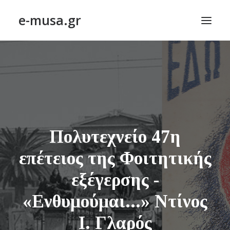
e-musa.gr
ΑΡΧΙΚΗ
ΠΟΙΗΣΗ – POETRY
ΠΕΖΟΓΡΑΦΙΑ – PROSE
ΤΕΧΝΗ~ΛΟΓΙΟΝ – ART~ORAMA
Πολυτεχνείο 47η
ΑΠΟΔΕΛΤΙΩΣΗ
BLOG
επέτειος της Φοιτητικής
ΣΥΝΤΑΚΤΙΚΗ ΟΜΑΔΑ
εξέγερσης -
ΕΠΙΚΟΙΝΩΝΙΑ
«Ενθυμούμαι...» Ντίνος
Ι. Γλαρός
ΑΝΑΖΉΤΗΣΗ