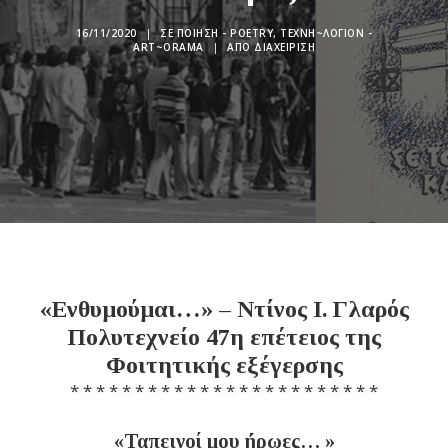
16/11/2020
|
ΣΕ
ΠΟΊΗΣΗ - POETRY
,
ΤΕΧΝΗ~ΛΌΓΙΟΝ -
ART~ORAMA
|
ΑΠΌ
ΔΙΑΧΕΊΡΙΣΗ
«Ενθυμούμαι…» – Ντίνος Ι. Γλαρός
Πολυτεχνείο 47η επέτειος της
Φοιτητικής εξέγερσης
* * * * * * * * * * * * * * * * * * * * * * * *
«Ταπεινοί μου ήρωες… »