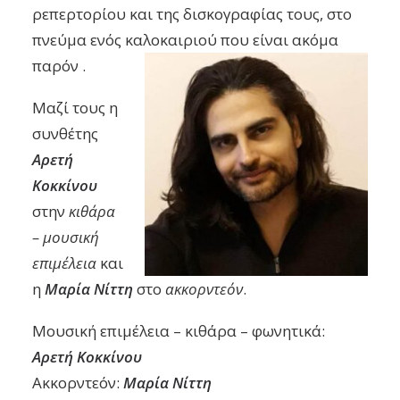
ρεπερτορίου και της δισκογραφίας τους, στο
πνεύμα ενός καλοκαιριού που είναι ακόμα
παρόν .
Μαζί τους η
συνθέτης
Αρετή
Κοκκίνου
στην
κιθάρα
– μουσική
επιμέλεια
και
η
Μαρία Νίττη
στο
ακκορντεόν
.
Μουσική επιμέλεια – κιθάρα – φωνητικά:
Αρετή Κοκκίνου
Ακκορντεόν:
Μαρία Νίττη