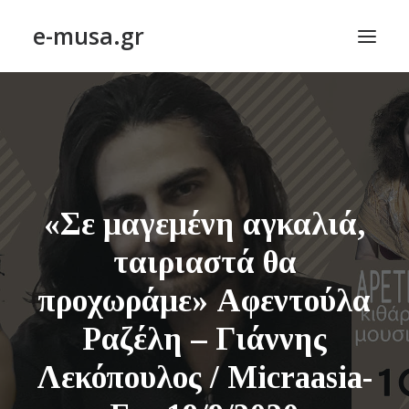
e-musa.gr
ΑΡΧΙΚΗ
ΠΟΙΗΣΗ – POETRY
ΠΕΖΟΓΡΑΦΙΑ – PROSE
ΤΕΧΝΗ~ΛΟΓΙΟΝ – ART~ORAMA
«Σε μαγεμένη αγκαλιά,
ΑΠΟΔΕΛΤΙΩΣΗ
ταιριαστά θα
BLOG
προχωράμε» Αφεντούλα
ΣΥΝΤΑΚΤΙΚΗ ΟΜΑΔΑ
Ραζέλη – Γιάννης
ΕΠΙΚΟΙΝΩΝΙΑ
Λεκόπουλος / Micraasia-
ΑΝΑΖΉΤΗΣΗ