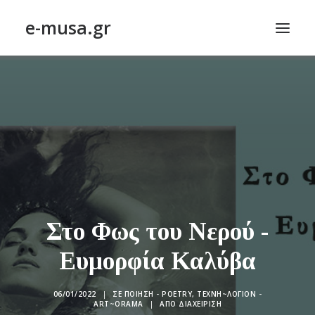
e-musa.gr
ΑΡΧΙΚΗ
ΠΟΙΗΣΗ – POETRY
ΠΕΖΟΓΡΑΦΙΑ – PROSE
ΤΕΧΝΗ~ΛΟΓΙΟΝ – ART~ORAMA
ΑΠΟΔΕΛΤΙΩΣΗ
BLOG
Στο Φως του Νερού -
ΣΥΝΤΑΚΤΙΚΗ ΟΜΑΔΑ
Ευμορφία Καλύβα
ΕΠΙΚΟΙΝΩΝΙΑ
06/01/2022
|
ΣΕ
ΠΟΊΗΣΗ - POETRY
,
ΤΕΧΝΗ~ΛΌΓΙΟΝ -
ΑΝΑΖΉΤΗΣΗ
ART~ORAMA
|
ΑΠΌ
ΔΙΑΧΕΊΡΙΣΗ