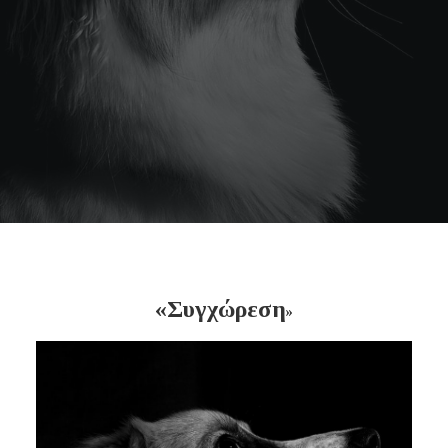
«Συγχώρεση
»