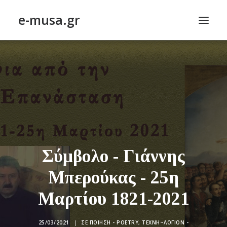
e-musa.gr
ΑΡΧΙΚΗ
ΠΟΙΗΣΗ – POETRY
ΠΕΖΟΓΡΑΦΙΑ – PROSE
ΤΕΧΝΗ~ΛΟΓΙΟΝ – ART~ORAMA
ΑΠΟΔΕΛΤΙΩΣΗ
BLOG
Σύμβολο - Γιάννης
ΣΥΝΤΑΚΤΙΚΗ ΟΜΑΔΑ
Μπερούκας - 25η
ΕΠΙΚΟΙΝΩΝΙΑ
Μαρτίου 1821-2021
ΑΝΑΖΉΤΗΣΗ
25/03/2021
|
ΣΕ
ΠΟΊΗΣΗ - POETRY
,
ΤΕΧΝΗ~ΛΌΓΙΟΝ -