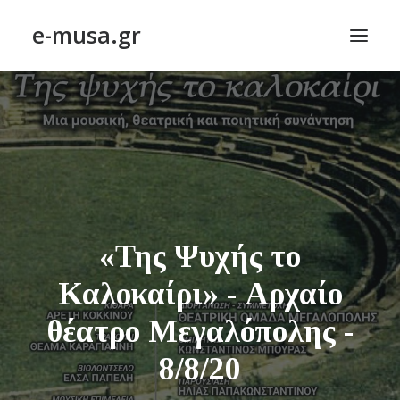
e-musa.gr
ΑΡΧΙΚΗ
ΠΟΙΗΣΗ – POETRY
ΠΕΖΟΓΡΑΦΙΑ – PROSE
ΤΕΧΝΗ~ΛΟΓΙΟΝ – ART~ORAMA
ΑΠΟΔΕΛΤΙΩΣΗ
«Της Ψυχής το
BLOG
Καλοκαίρι» - Αρχαίο
ΣΥΝΤΑΚΤΙΚΗ ΟΜΑΔΑ
θέατρο Μεγαλόπολης -
ΕΠΙΚΟΙΝΩΝΙΑ
8/8/20
ΑΝΑΖΉΤΗΣΗ