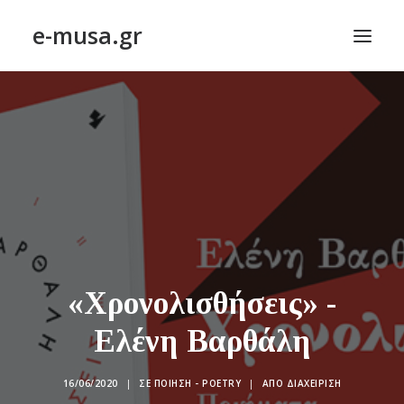
e-musa.gr
ΑΡΧΙΚΗ
ΠΟΙΗΣΗ – POETRY
ΠΕΖΟΓΡΑΦΙΑ – PROSE
ΤΕΧΝΗ~ΛΟΓΙΟΝ – ART~ORAMA
ΑΠΟΔΕΛΤΙΩΣΗ
BLOG
«Χρονολισθήσεις» -
ΣΥΝΤΑΚΤΙΚΗ ΟΜΑΔΑ
ΕΠΙΚΟΙΝΩΝΙΑ
Ελένη Βαρθάλη
16/06/2020
|
ΣΕ
ΠΟΊΗΣΗ - POETRY
|
ΑΠΌ
ΔΙΑΧΕΊΡΙΣΗ
ΑΝΑΖΉΤΗΣΗ