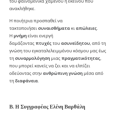
του φαινομενικά χαμένου ή εκείνου που
ανακλήθηκε.
Η ποιήτρια προσπαθεί να
τακτοποιήσει
συναισθήματα
κι
απώλειες
.
Η
μνήμη
είναι ενεργή
δαμάζοντας
πτυχές
του
ασυνείδητου
, από τη
γνώση του εγκαταλελειμμένου κόσμου μας έως
τη
συναρμολόγηση
μιας
πραγματικότητας
,
που μπορεί κανείς να ζει και να ελπίζει
οδεύοντας στην
ανθρώπινη
γνώση
μέσα από
τη
διαφάνεια
.
Β. Η Συγγραφέας Ελένη Βαρθάλη