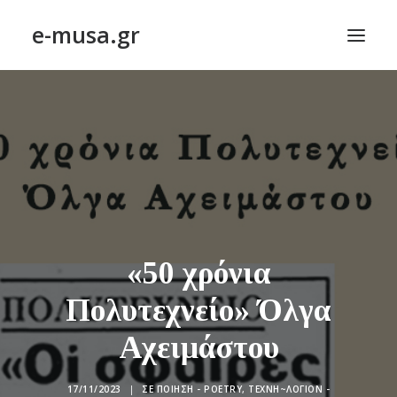
e-musa.gr
ΑΡΧΙΚΗ
ΠΟΙΗΣΗ – POETRY
ΠΕΖΟΓΡΑΦΙΑ – PROSE
ΤΕΧΝΗ~ΛΟΓΙΟΝ – ART~ORAMA
ΑΠΟΔΕΛΤΙΩΣΗ
BLOG
«50 χρόνια
ΣΥΝΤΑΚΤΙΚΗ ΟΜΑΔΑ
Πολυτεχνείο» Όλγα
ΕΠΙΚΟΙΝΩΝΙΑ
Αχειμάστου
ΑΝΑΖΉΤΗΣΗ
17/11/2023
|
ΣΕ
ΠΟΊΗΣΗ - POETRY
,
ΤΕΧΝΗ~ΛΌΓΙΟΝ -