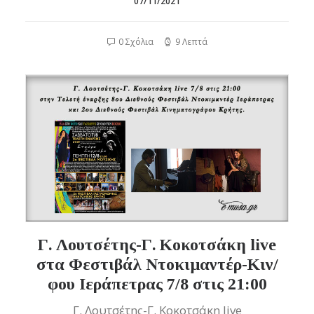
07/11/2021
0 Σχόλια
9 Λεπτά
Γ. Λουτσέτης-Γ. Κοκοτσάκη live
στα Φεστιβάλ Ντοκιμαντέρ-Κιν/
φου Ιεράπετρας 7/8 στις 21:00
Γ. Λουτσέτης-Γ. Κοκοτσάκη live