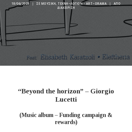
18/06/2023
|
ΣΕ
ΜΟΥΣΙΚΉ
,
ΤΕΧΝΗ~ΛΌΓΙΟΝ - ART~ORAMA
|
ΑΠΌ
ΔΙΑΧΕΊΡΙΣΗ
“Beyond the horizon” – Giorgio
Lucetti
(Music album – Funding campaign &
rewards)