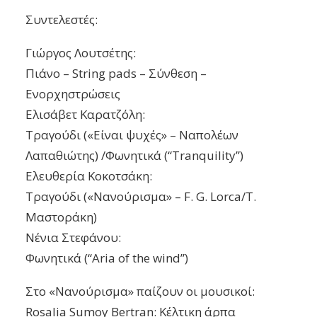
Συντελεστές:
Γιώργος Λουτσέτης:
Πιάνο – String pads – Σύνθεση –
Ενορχηστρώσεις
Ελισάβετ Καρατζόλη:
Τραγούδι («Είναι ψυχές» – Ναπολέων
Λαπαθιώτης) /Φωνητικά (“Tranquility”)
Ελευθερία Κοκοτσάκη:
Τραγούδι («Νανούρισμα» – F. G. Lorca/Τ.
Μαστοράκη)
Νένια Στεφάνου:
Φωνητικά (“Aria of the wind”)
Στο «Νανούρισμα» παίζουν οι μουσικοί:
Rosalia Sumoy Bertran: Κέλτικη άρπα