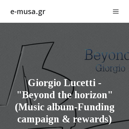
e-musa.gr
ΑΡΧΙΚΗ
ΠΟΙΗΣΗ – POETRY
ΠΕΖΟΓΡΑΦΙΑ – PROSE
ΤΕΧΝΗ~ΛΟΓΙΟΝ – ART~ORAMA
ΑΠΟΔΕΛΤΙΩΣΗ
Giorgio Lucetti -
BLOG
"Beyond the horizon"
ΣΥΝΤΑΚΤΙΚΗ ΟΜΑΔΑ
(Music album-Funding
ΕΠΙΚΟΙΝΩΝΙΑ
campaign & rewards)
ΑΝΑΖΉΤΗΣΗ