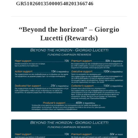
GR5102601350000540201366746
“Beyond the horizon” – Giorgio
Lucetti
(R
ewards
)