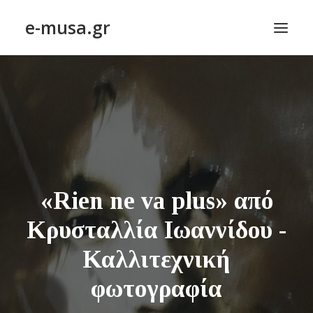
e-musa.gr
ΑΡΧΙΚΗ
ΠΟΙΗΣΗ – POETRY
ΠΕΖΟΓΡΑΦΙΑ – PROSE
ΤΕΧΝΗ~ΛΟΓΙΟΝ – ART~ORAMA
ΑΠΟΔΕΛΤΙΩΣΗ
«Rien ne va plus» από
BLOG
Κρυσταλλία Ιωαννίδου -
ΣΥΝΤΑΚΤΙΚΗ ΟΜΑΔΑ
Καλλιτεχνική
ΕΠΙΚΟΙΝΩΝΙΑ
φωτογραφία
ΑΝΑΖΉΤΗΣΗ