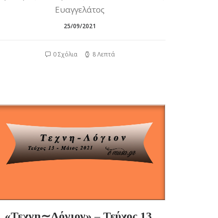
Ευαγγελάτος
25/09/2021
0 Σχόλια
8 Λεπτά
«Τεχνη∼Λόγιον» – Τεύχος 13,