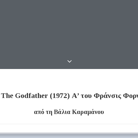
–
The Godfather (1972)
Α’
του Φράνσις Φορ
από τη Βάλια Καραμάνου