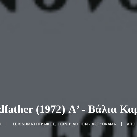
father (1972) Α’ - Βάλια Κ
1
|
ΣΕ
ΚΙΝΗΜΑΤΟΓΡΆΦΟΣ
,
ΤΕΧΝΗ~ΛΌΓΙΟΝ - ART~ORAMA
|
ΑΠΌ