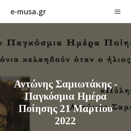
e-musa.gr
ΑΡΧΙΚΗ
ΠΟΙΗΣΗ – POETRY
ΠΕΖΟΓΡΑΦΙΑ – PROSE
ΤΕΧΝΗ~ΛΟΓΙΟΝ – ART~ORAMA
ΑΠΟΔΕΛΤΙΩΣΗ
Αντώνης Σαμιωτάκης -
BLOG
Παγκόσμια Ημέρα
ΣΥΝΤΑΚΤΙΚΗ ΟΜΑΔΑ
Ποίησης 21 Μαρτίου
ΕΠΙΚΟΙΝΩΝΙΑ
2022
ΑΝΑΖΉΤΗΣΗ