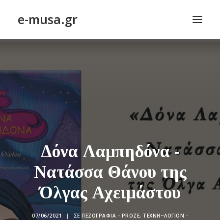
e-musa.gr
ΑΡΧΙΚΗ
ΠΟΙΗΣΗ – POETRY
ΠΕΖΟΓΡΑΦΙΑ – PROSE
ΤΕΧΝΗ~ΛΟΓΙΟΝ – ART~ORAMA
ΑΠΟΔΕΛΤΙΩΣΗ
BLOG
Δόνα Λαμπηδόνα -
ΣΥΝΤΑΚΤΙΚΗ ΟΜΑΔΑ
Νατάσσα Θάνου της
ΕΠΙΚΟΙΝΩΝΙΑ
Όλγας Αχειμάστου
ΑΝΑΖΉΤΗΣΗ
07/06/2021
|
ΣΕ
ΠΕΖΟΓΡΑΦΊΑ - PROZE
,
ΤΕΧΝΗ~ΛΌΓΙΟΝ -