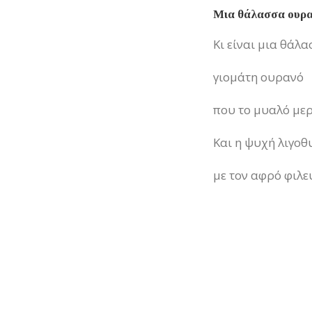
Μια θάλασσα ουρ
Κι είναι μια θάλ
γιομάτη ουρανό
που το μυαλό μερ
Και η ψυχή λιγο
με τον αφρό φιλεύ
Ο εχθρός καραδο
για’ το κλειδί το έ
Για’ ναι δεμένο τ