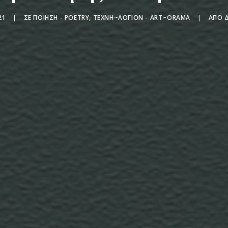
21
|
ΣΕ
ΠΟΊΗΣΗ - POETRY
,
ΤΕΧΝΗ~ΛΌΓΙΟΝ - ART~ORAMA
|
ΑΠΌ
Δ