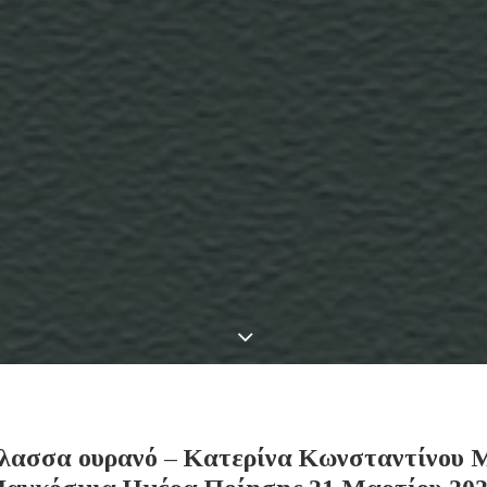
λασσα ουρανό – Κατερίνα Κωνσταντίνου 